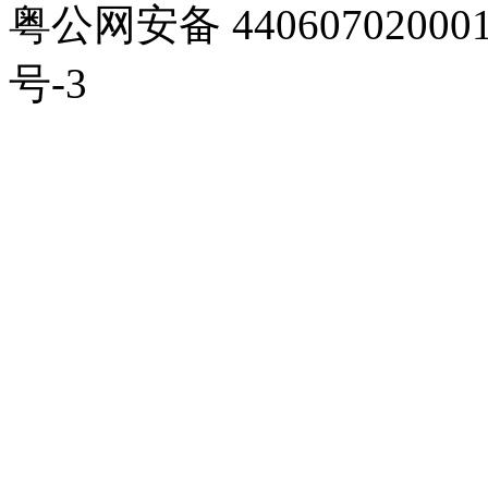
粤公网安备 4406070200
号-3