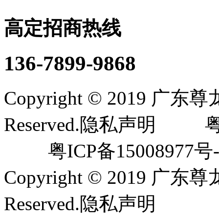
高定招商热线
136-7899-9868
Copyright © 2019 广
Reserved.隐私声明 粤公
粤ICP备15008977号-
Copyright © 2019 广
Reserved.隐私声明