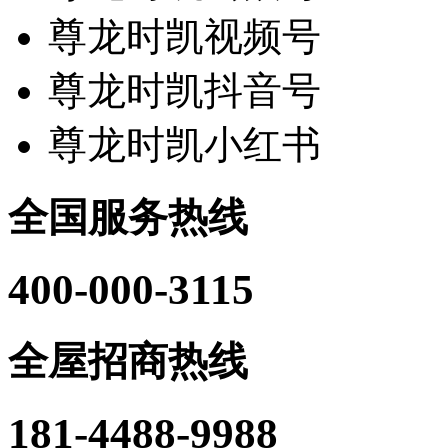
尊龙时凯视频号
尊龙时凯抖音号
尊龙时凯小红书
全国服务热线
400-000-3115
全屋招商热线
181-4488-9988