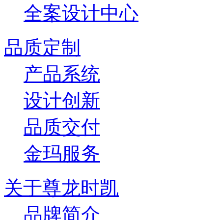
全案设计中心
品质定制
产品系统
设计创新
品质交付
金玛服务
关于尊龙时凯
品牌简介