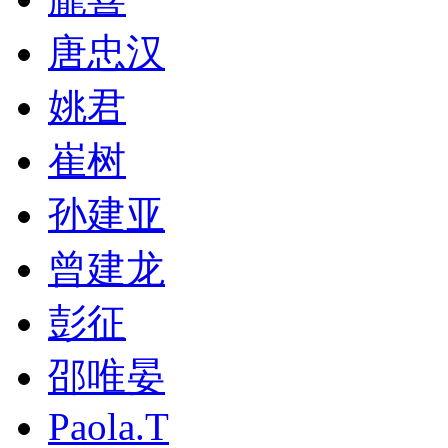
唐忠汉
姚君
崔树
孙建亚
曾建龙
彭征
邵唯晏
Paola.T