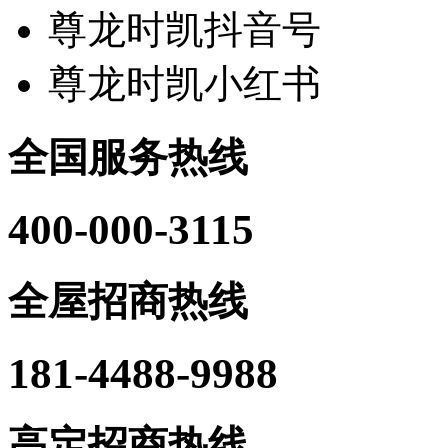
尊龙时凯抖音号
尊龙时凯小红书
全国服务热线
400-000-3115
全屋招商热线
181-4488-9988
高定招商热线