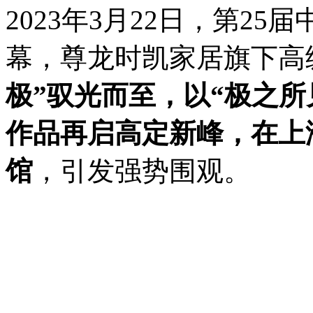
2023年3月22日，
幕，尊龙时凯家居旗下
极”驭光而至，以“极之所
作品再启高定新峰，在上
馆
，引发强势围观。