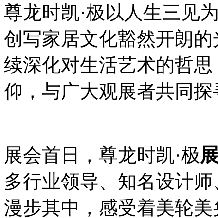
尊龙时凯·极以人生三见为源头
创写家居文化豁然开朗的
续深化对生活艺术的哲思
仰，与广大观展者共
展会首日，尊龙时凯·极
展
多行业领导、知名设计师
漫步其中，感受着美轮美