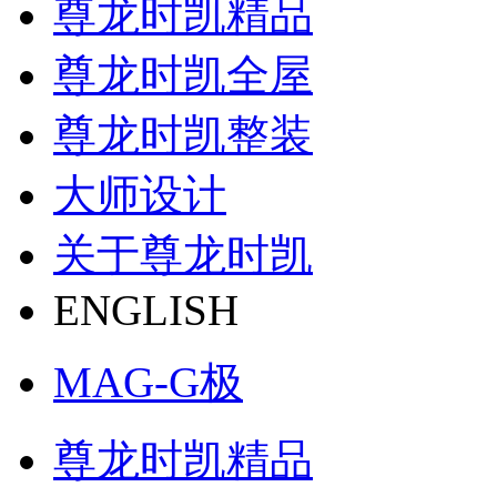
尊龙时凯精品
尊龙时凯全屋
尊龙时凯整装
大师设计
关于尊龙时凯
ENGLISH
MAG-G极
尊龙时凯精品