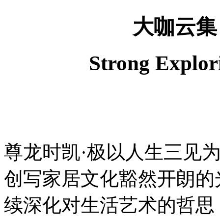
大咖云集
Strong Explor
尊龙时凯·极以人生三见为源头
创写家居文化豁然开朗的
续深化对生活艺术的哲思