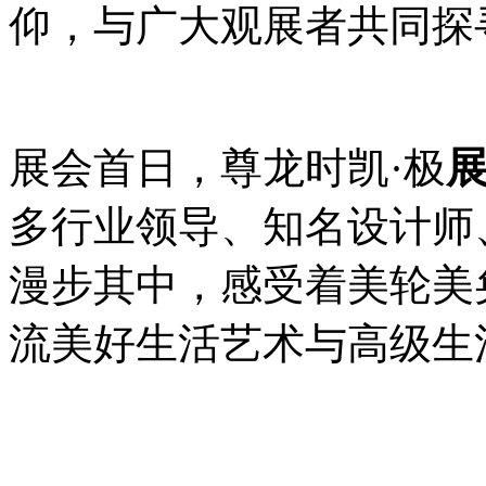
仰，与广大观展者共
展会首日，尊龙时凯·极
展
多行业领导、知名设计师
漫步其中，感受着美轮美
流美好生活艺术与高级生