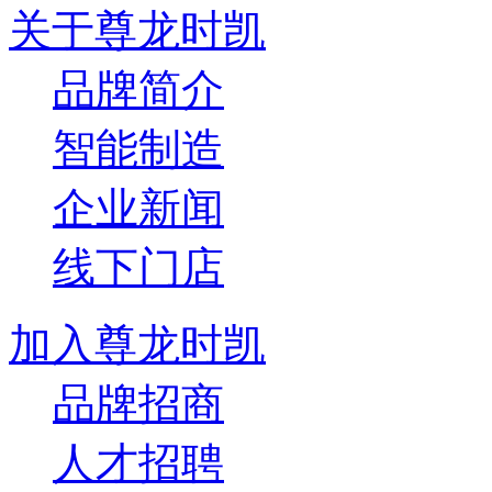
关于尊龙时凯
品牌简介
智能制造
企业新闻
线下门店
加入尊龙时凯
品牌招商
人才招聘