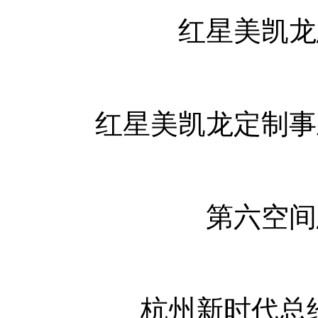
红星美凯龙
红星美凯龙定制事
第六空间
杭州新时代总